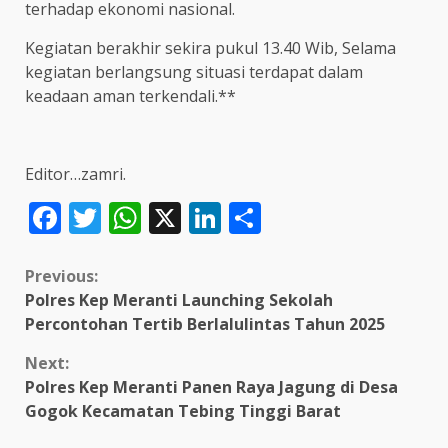
terhadap ekonomi nasional.
Kegiatan berakhir sekira pukul 13.40 Wib, Selama
kegiatan berlangsung situasi terdapat dalam
keadaan aman terkendali.**
Editor…zamri.
Facebook
Twitter
WhatsApp
X
LinkedIn
Share
Continue
Previous:
Polres Kep Meranti Launching Sekolah
Reading
Percontohan Tertib Berlalulintas Tahun 2025
Next:
Polres Kep Meranti Panen Raya Jagung di Desa
Gogok Kecamatan Tebing Tinggi Barat