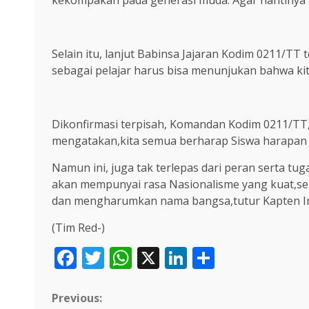
kekompakan pada generasi muda. Agar nantinya m
Selain itu, lanjut Babinsa Jajaran Kodim 0211/T
sebagai pelajar harus bisa menunjukan bahwa ki
Dikonfirmasi terpisah, Komandan Kodim 0211/TT, 
mengatakan,kita semua berharap Siswa harapan ba
Namun ini, juga tak terlepas dari peran serta t
akan mempunyai rasa Nasionalisme yang kuat,se
dan mengharumkan nama bangsa,tutur Kapten In
(Tim Red-)
Facebook
Twitter
WhatsApp
X
LinkedIn
Share
Continue
Previous: