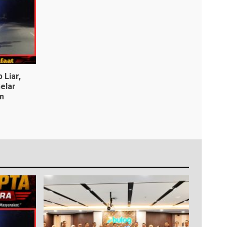
 Liar,
elar
m