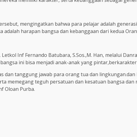
ereka memiliki karakter, serta kebanggaan sebagai gener
T tersebut, mengingatkan bahwa para pelajar adalah generas
ta adalah harapan bangsa dan kebanggaan dari kedua Orang
Letkol Inf Fernando Batubara, S.Sos.,M. Han, melalui Danr
ngsa ini bisa menjadi anak-anak yang pintar,berkarakter s
ugas dan tanggung jawab para orang tua dan lingkungan.dan
rta memegang teguh persatuan dan kesatuan bangsa dan me
f Oloan Purba.