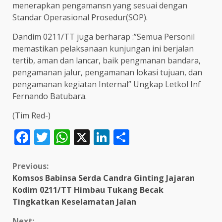
menerapkan pengamansn yang sesuai dengan
Standar Operasional Prosedur(SOP).
Dandim 0211/TT juga berharap :”Semua Personil
memastikan pelaksanaan kunjungan ini berjalan
tertib, aman dan lancar, baik pengmanan bandara,
pengamanan jalur, pengamanan lokasi tujuan, dan
pengamanan kegiatan Internal” Ungkap Letkol Inf
Fernando Batubara.
(Tim Red-)
Facebook
Twitter
WhatsApp
X
LinkedIn
Share
Continue
Previous:
Komsos Babinsa Serda Candra Ginting Jajaran
Reading
Kodim 0211/TT Himbau Tukang Becak
Tingkatkan Keselamatan Jalan
Next: