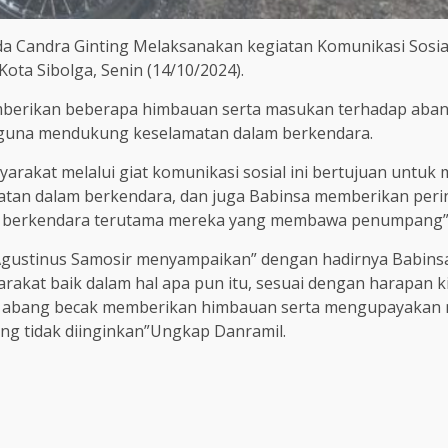
da Candra Ginting Melaksanakan kegiatan Komunikasi Sosia
ota Sibolga, Senin (14/10/2024).
mberikan beberapa himbauan serta masukan terhadap abang
as guna mendukung keselamatan dalam berkendara.
yarakat melalui giat komunikasi sosial ini bertujuan unt
atan dalam berkendara, dan juga Babinsa memberikan peri
 berkendara terutama mereka yang membawa penumpang” t
 Agustinus Samosir menyampaikan” dengan hadirnya Babinsa
akat baik dalam hal apa pun itu, sesuai dengan harapan k
an abang becak memberikan himbauan serta mengupayakan
 yang tidak diinginkan”Ungkap Danramil.