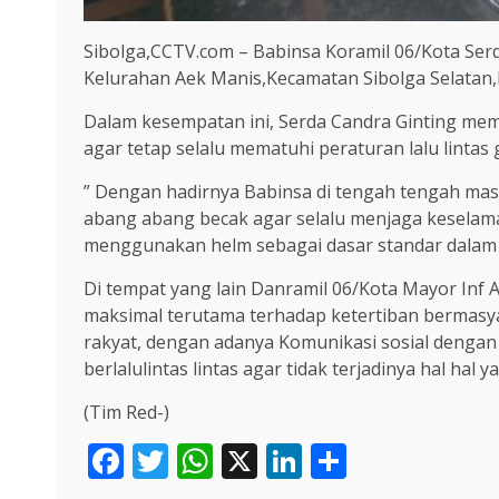
Sibolga,CCTV.com – Babinsa Koramil 06/Kota Ser
Kelurahan Aek Manis,Kecamatan Sibolga Selatan,K
Dalam kesempatan ini, Serda Candra Ginting me
agar tetap selalu mematuhi peraturan lalu lint
” Dengan hadirnya Babinsa di tengah tengah mas
abang abang becak agar selalu menjaga keselam
menggunakan helm sebagai dasar standar dalam
Di tempat yang lain Danramil 06/Kota Mayor Inf
maksimal terutama terhadap ketertiban bermasyar
rakyat, dengan adanya Komunikasi sosial deng
berlalulintas lintas agar tidak terjadinya hal hal
(Tim Red-)
Facebook
Twitter
WhatsApp
X
LinkedIn
Share