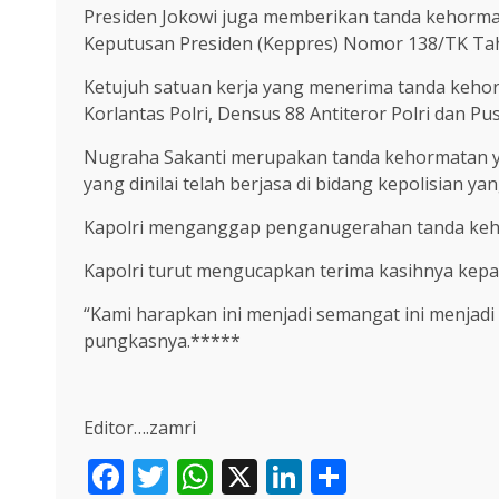
Presiden Jokowi juga memberikan tanda kehormat
Keputusan Presiden (Keppres) Nomor 138/TK Ta
Ketujuh satuan kerja yang menerima tanda kehorm
Korlantas Polri, Densus 88 Antiteror Polri dan Pu
Nugraha Sakanti merupakan tanda kehormatan ya
yang dinilai telah berjasa di bidang kepolisian 
Kapolri menganggap penganugerahan tanda kehorma
Kapolri turut mengucapkan terima kasihnya kepad
“Kami harapkan ini menjadi semangat ini menjadi 
pungkasnya.*****
Editor….zamri
Facebook
Twitter
WhatsApp
X
LinkedIn
Share