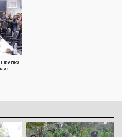
Liberika
asar