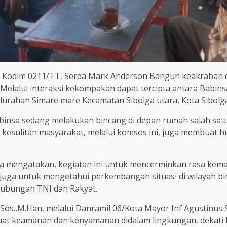
a Kodim 0211/TT, Serda Mark Anderson Bangun keakraban 
elalui interaksi kekompakan dapat tercipta antara Babins
elurahan Simare mare Kecamatan Sibolga utara, Kota Sibolga
abinsa sedang melakukan bincang di depan rumah salah satu
 kesulitan masyarakat, melalui komsos ini, juga membuat
a mengatakan, kegiatan ini untuk mencerminkan rasa ke
 juga untuk mengetahui perkembangan situasi di wilayah b
ubungan TNI dan Rakyat.
.Sos.,M.Han, melalui Danramil 06/Kota Mayor Inf Agustin
t keamanan dan kenyamanan didalam lingkungan, dekati ha