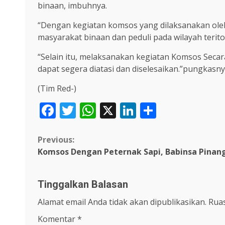
binaan, imbuhnya.
“Dengan kegiatan komsos yang dilaksanakan oleh
masyarakat binaan dan peduli pada wilayah terito
“Selain itu, melaksanakan kegiatan Komsos Seca
dapat segera diatasi dan diselesaikan.”pungkasny
(Tim Red-)
Facebook
Twitter
WhatsApp
X
LinkedIn
Share
Continue
Previous:
Komsos Dengan Peternak Sapi, Babinsa Pinangs
Reading
Tinggalkan Balasan
Alamat email Anda tidak akan dipublikasikan.
Ruas
Komentar
*