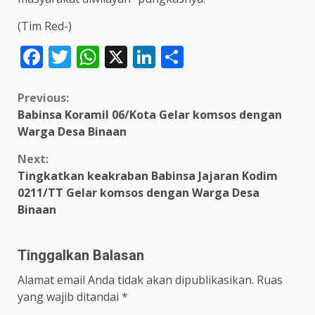
(Tim Red-)
Facebook
Twitter
WhatsApp
X
LinkedIn
Share
Continue
Previous:
Babinsa Koramil 06/Kota Gelar komsos dengan
Reading
Warga Desa Binaan
Next:
Tingkatkan keakraban Babinsa Jajaran Kodim
0211/TT Gelar komsos dengan Warga Desa
Binaan
Tinggalkan Balasan
Alamat email Anda tidak akan dipublikasikan.
Ruas
yang wajib ditandai
*