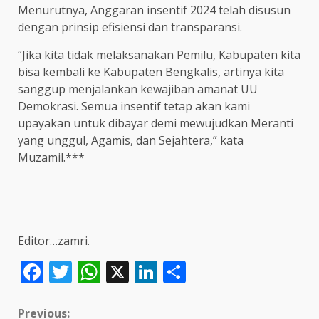
Menurutnya, Anggaran insentif 2024 telah disusun
dengan prinsip efisiensi dan transparansi.
“Jika kita tidak melaksanakan Pemilu, Kabupaten kita
bisa kembali ke Kabupaten Bengkalis, artinya kita
sanggup menjalankan kewajiban amanat UU
Demokrasi. Semua insentif tetap akan kami
upayakan untuk dibayar demi mewujudkan Meranti
yang unggul, Agamis, dan Sejahtera,” kata
Muzamil.***
Editor…zamri.
Facebook
Twitter
WhatsApp
X
LinkedIn
Share
Continue
Previous: