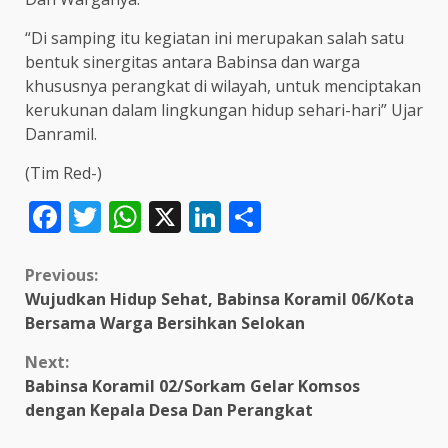
“Di samping itu kegiatan ini merupakan salah satu
bentuk sinergitas antara Babinsa dan warga
khususnya perangkat di wilayah, untuk menciptakan
kerukunan dalam lingkungan hidup sehari-hari” Ujar
Danramil.
(Tim Red-)
Facebook
Twitter
WhatsApp
X
LinkedIn
Share
Continue
Previous:
Wujudkan Hidup Sehat, Babinsa Koramil 06/Kota
Reading
Bersama Warga Bersihkan Selokan
Next:
Babinsa Koramil 02/Sorkam Gelar Komsos
dengan Kepala Desa Dan Perangkat