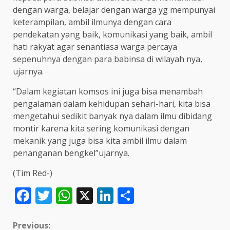
dengan warga, belajar dengan warga yg mempunyai
keterampilan, ambil ilmunya dengan cara
pendekatan yang baik, komunikasi yang baik, ambil
hati rakyat agar senantiasa warga percaya
sepenuhnya dengan para babinsa di wilayah nya,
ujarnya.
“Dalam kegiatan komsos ini juga bisa menambah
pengalaman dalam kehidupan sehari-hari, kita bisa
mengetahui sedikit banyak nya dalam ilmu dibidang
montir karena kita sering komunikasi dengan
mekanik yang juga bisa kita ambil ilmu dalam
penanganan bengkel”ujarnya.
(Tim Red-)
Facebook
Twitter
WhatsApp
X
LinkedIn
Share
Continue
Previous: