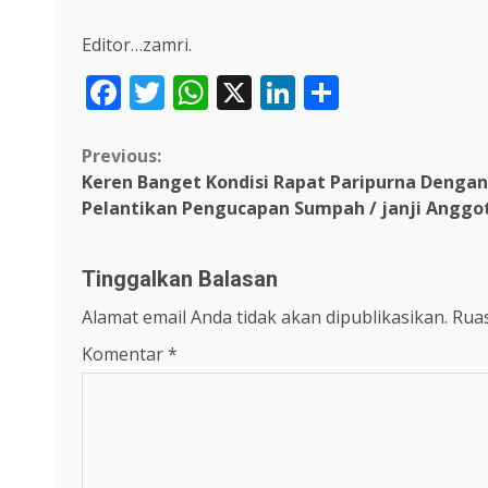
Editor…zamri.
Facebook
Twitter
WhatsApp
X
LinkedIn
Share
Continue
Previous:
Keren Banget Kondisi Rapat Paripurna Deng
Reading
Pelantikan Pengucapan Sumpah / janji Anggot
Tinggalkan Balasan
Alamat email Anda tidak akan dipublikasikan.
Ruas
Komentar
*