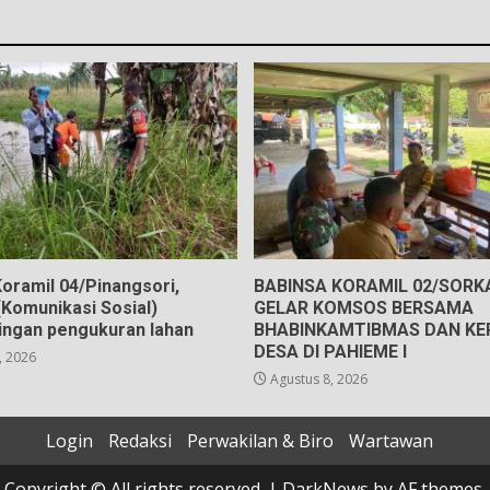
oramil 04/Pinangsori,
BABINSA KORAMIL 02/SOR
Komunikasi Sosial)
GELAR KOMSOS BERSAMA
ngan pengukuran lahan
BHABINKAMTIBMAS DAN KE
DESA DI PAHIEME I
, 2026
Agustus 8, 2026
Login
Redaksi
Perwakilan & Biro
Wartawan
Copyright © All rights reserved.
|
DarkNews
by AF themes.