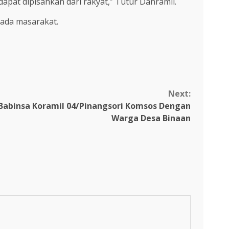
pat dipisahkan dari rakyat,” Tutur Danramil.
eada masarakat.
Next:
 Babinsa Koramil 04/Pinangsori Komsos Dengan
Warga Desa Binaan