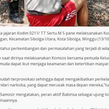
ta jajaran Kodim 0211/ TT Sertu M S pane melaksanakan K
an, Kecamatan Sibolga Utara, Kota Sibolga, Minggu (13/10
etahui perkembangan dan permasalahan yang terjadi di wila
ane saat dirinya melaksanakan Komsos bersama pemuda Kel
muda dapat ikut menjaga keamanan dan ketertiban masyar
dah terprovokasi sehingga dapat mengakibatkan perkelah
hindari narkoba, yang dapat merusak masa depan mereka,”tu
A Samosir mengatakan, peran aktif Babinsa sebagai ujung 
inaannya.