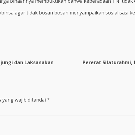
arga binaannya membuktikan bahwa keberadaan TNl tidak da
binsa agar tidak bosan bosan menyampaikan sosialisasi k
unjungi dan Laksanakan
Pererat Silaturahmi,
 yang wajib ditandai
*