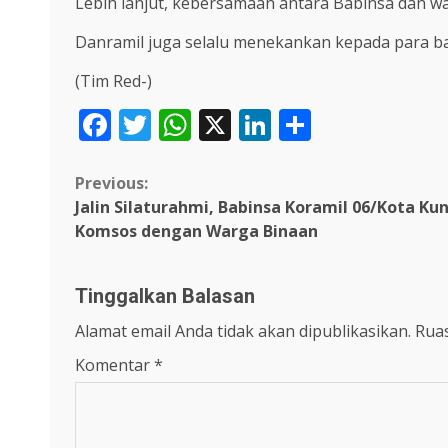
Lebih lanjut, kebersamaan antara Babinsa dan w
Danramil juga selalu menekankan kepada para ba
(Tim Red-)
Facebook
Twitter
WhatsApp
X
LinkedIn
Share
Continue
Previous:
Jalin Silaturahmi, Babinsa Koramil 06/Kota K
Reading
Komsos dengan Warga Binaan
Tinggalkan Balasan
Alamat email Anda tidak akan dipublikasikan.
Ruas
Komentar
*