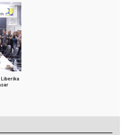
Liberika
asar