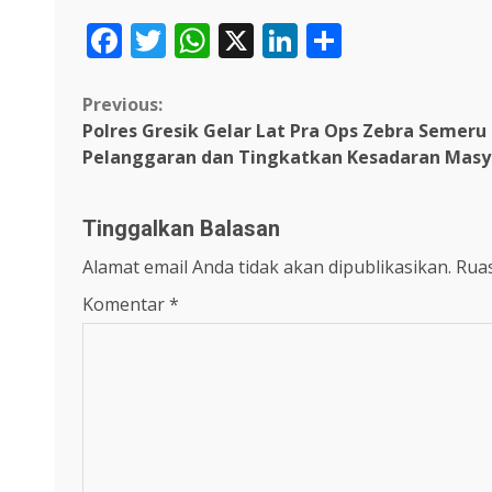
Facebook
Twitter
WhatsApp
X
LinkedIn
Share
Continue
Previous:
Polres Gresik Gelar Lat Pra Ops Zebra Semeru
Reading
Pelanggaran dan Tingkatkan Kesadaran Masy
Tinggalkan Balasan
Alamat email Anda tidak akan dipublikasikan.
Ruas
Komentar
*