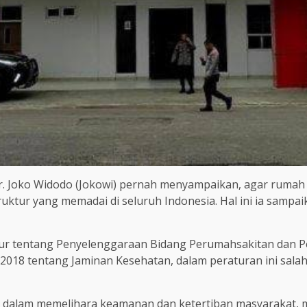
 Ir. Joko Widodo (Jokowi) pernah menyampaikan, agar ruma
ruktur yang memadai di seluruh Indonesia. Hal ini ia sampa
r tentang Penyelenggaraan Bidang Perumahsakitan dan P
018 tentang Jaminan Kesehatan, dalam peraturan ini salah
a dalam memelihara keamanan dan ketertiban masyarakat, 