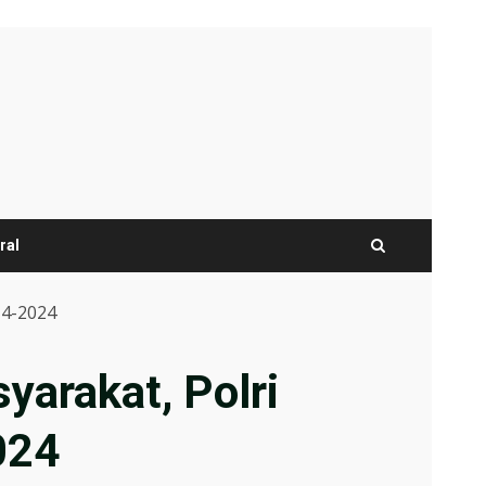
ral
14-2024
arakat, Polri
024