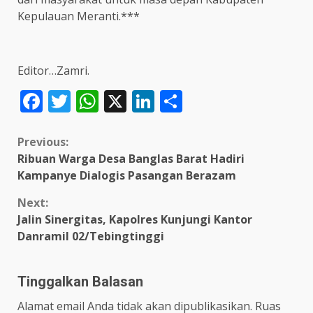
Kepulauan Meranti.***
Editor…Zamri.
Facebook
Twitter
WhatsApp
X
LinkedIn
Share
Continue
Previous:
Ribuan Warga Desa Banglas Barat Hadiri
Reading
Kampanye Dialogis Pasangan Berazam
Next:
Jalin Sinergitas, Kapolres Kunjungi Kantor
Danramil 02/Tebingtinggi
Tinggalkan Balasan
Alamat email Anda tidak akan dipublikasikan.
Ruas