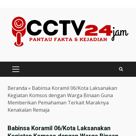
Skip
to
content
PRIMARY
MENU
Beranda
»
Babinsa Koramil 06/Kota Laksanakan
Kegiatan Komsos dengan Warga Binaan Guna
Memberikan Pemahaman Terkait Maraknya
Kenakalan Remaja
Babinsa Koramil 06/Kota Laksanakan
Kegiatan Komsos dengan Warga Binaan