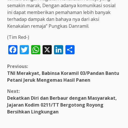
semakin marak, Dengan adanya komunikasi sosial
ini dapat memberikan pemahaman lebih banyak
terhadap dampak dan bahaya nya dari aksi
Kenakalan remaja” Pungkas Danramil.
(Tim Red-)
Facebook
Twitter
WhatsApp
X
LinkedIn
Share
Continue
Previous:
TNI Merakyat, Babinsa Koramil 03/Pandan Bantu
Reading
Petani Jeruk Mengemas Hasil Panen
Next:
Dekatkan Diri dan Berbaur dengan Masyarakat,
Jajaran Kodim 0211/TT Bergotong Royong
Bersihkan Lingkungan