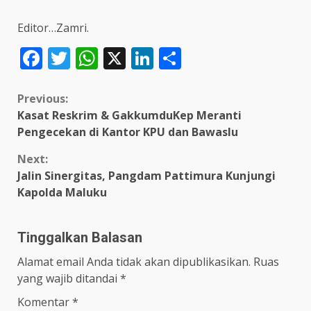
Editor…Zamri.
Facebook
Twitter
WhatsApp
X
LinkedIn
Share
Continue
Previous:
Kasat Reskrim & GakkumduKep Meranti
Reading
Pengecekan di Kantor KPU dan Bawaslu
Next:
Jalin Sinergitas, Pangdam Pattimura Kunjungi
Kapolda Maluku
Tinggalkan Balasan
Alamat email Anda tidak akan dipublikasikan.
Ruas
yang wajib ditandai
*
Komentar
*