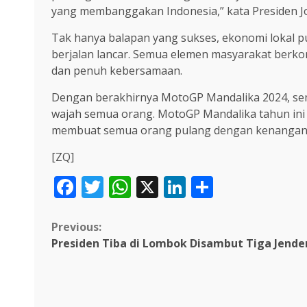
yang membanggakan Indonesia,” kata Presiden J
Tak hanya balapan yang sukses, ekonomi lokal 
berjalan lancar. Semua elemen masyarakat berk
dan penuh kebersamaan.
Dengan berakhirnya MotoGP Mandalika 2024, semu
wajah semua orang. MotoGP Mandalika tahun ini 
membuat semua orang pulang dengan kenangan 
[ZQ]
Facebook
Twitter
WhatsApp
X
LinkedIn
Share
Continue
Previous:
Presiden Tiba di Lombok Disambut Tiga Jende
Reading