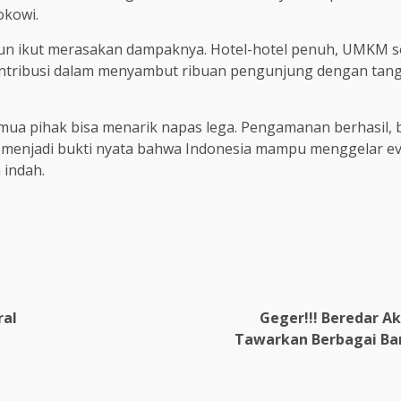
okowi.
pun ikut merasakan dampaknya. Hotel-hotel penuh, UMKM 
ontribusi dalam menyambut ribuan pengunjung dengan tan
a pihak bisa menarik napas lega. Pengamanan berhasil, ba
menjadi bukti nyata bahwa Indonesia mampu menggelar even
indah.
ral
Geger!!! Beredar A
Tawarkan Berbagai Ban