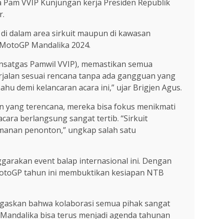
la Pam VVIP Kunjungan kerja Presiden Republik
r.
k di dalam area sirkuit maupun di kawasan
 MotoGP Mandalika 2024.
Dansatgas Pamwil VVIP), memastikan semua
rjalan sesuai rencana tanpa ada gangguan yang
u demi kelancaran acara ini,” ujar Brigjen Agus.
n yang terencana, mereka bisa fokus menikmati
ara berlangsung sangat tertib. “Sirkuit
yamanan penonton,” ungkap salah satu
garakan event balap internasional ini. Dengan
h MotoGP tahun ini membuktikan kesiapan NTB
negaskan bahwa kolaborasi semua pihak sangat
 Mandalika bisa terus menjadi agenda tahunan