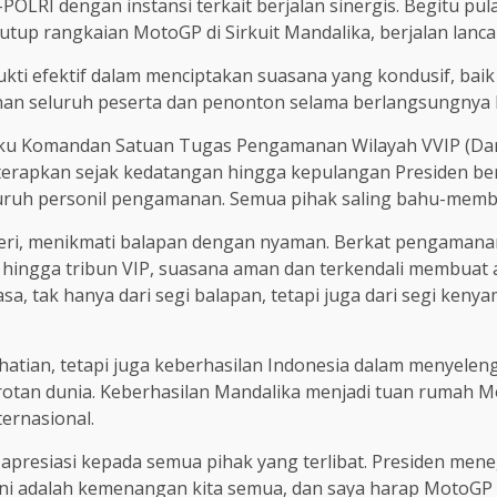
OLRI dengan instansi terkait berjalan sinergis. Begitu pu
nutup rangkaian MotoGP di Sirkuit Mandalika, berjalan lanca
rbukti efektif dalam menciptakan suasana yang kondusif, bai
an seluruh peserta dan penonton selama berlangsungnya
, selaku Komandan Satuan Tugas Pengamanan Wilayah VVIP (
terapkan sejak kedatangan hingga kepulangan Presiden be
eluruh personil pengamanan. Semua pihak saling bahu-membah
geri, menikmati balapan dengan nyaman. Berkat pengamana
 hingga tribun VIP, suasana aman dan terkendali membuat ac
, tak hanya dari segi balapan, tetapi juga dari segi ken
tian, tetapi juga keberhasilan Indonesia dalam menyeleng
 sorotan dunia. Keberhasilan Mandalika menjadi tuan ruma
ernasional.
apresiasi kepada semua pihak yang terlibat. Presiden me
Ini adalah kemenangan kita semua, dan saya harap MotoGP