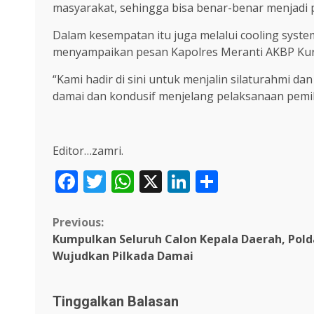
masyarakat, sehingga bisa benar-benar menjadi 
Dalam kesempatan itu juga melalui cooling syst
menyampaikan pesan Kapolres Meranti AKBP Kurn
“Kami hadir di sini untuk menjalin silaturahmi
damai dan kondusif menjelang pelaksanaan pemil
Editor…zamri.
Facebook
Twitter
WhatsApp
X
LinkedIn
Share
Continue
Previous:
Kumpulkan Seluruh Calon Kepala Daerah, Pold
Reading
Wujudkan Pilkada Damai
Tinggalkan Balasan