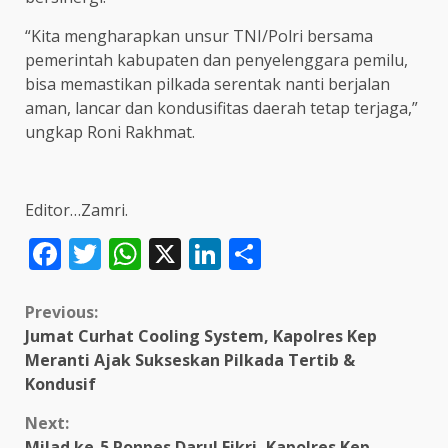
“Kita mengharapkan unsur TNI/Polri bersama
pemerintah kabupaten dan penyelenggara pemilu,
bisa memastikan pilkada serentak nanti berjalan
aman, lancar dan kondusifitas daerah tetap terjaga,”
ungkap Roni Rakhmat.
Editor…Zamri.
Facebook
Twitter
WhatsApp
X
LinkedIn
Share
Continue
Previous:
Jumat Curhat Cooling System, Kapolres Kep
Reading
Meranti Ajak Sukseskan Pilkada Tertib &
Kondusif
Next:
Milad ke-5 Ponpes Darul Fikri, Kapolres Kep