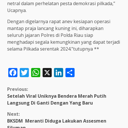
netral dalam perhelatan pesta demokrasi pilkada,”
Ucapnya.
Dengan digelarnya rapat anev kesiapan operasi
mantap praja lancang kuning ini, diharapkan
seluruh jajaran Polres di Polda Riau siap
menghadapi segala kemungkinan yang dapat terjadi
selama Pilkada serentak 2024.”tutupnya **
Facebook
Twitter
WhatsApp
X
LinkedIn
Share
Continue
Previous:
Setelah Viral Uniknya Bendera Merah Putih
Reading
Langsung Di Ganti Dengan Yang Baru
Next:
BKSDM Meranti Diduga Lakukan Assesmen
Siluman