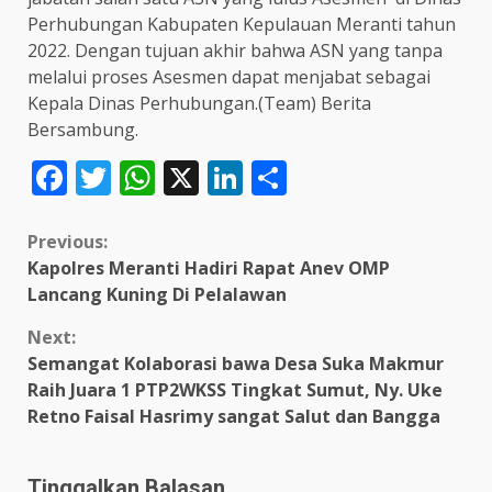
Perhubungan Kabupaten Kepulauan Meranti tahun
2022. Dengan tujuan akhir bahwa ASN yang tanpa
melalui proses Asesmen dapat menjabat sebagai
Kepala Dinas Perhubungan.(Team) Berita
Bersambung.
Facebook
Twitter
WhatsApp
X
LinkedIn
Share
Continue
Previous:
Kapolres Meranti Hadiri Rapat Anev OMP
Reading
Lancang Kuning Di Pelalawan
Next:
Semangat Kolaborasi bawa Desa Suka Makmur
Raih Juara 1 PTP2WKSS Tingkat Sumut, Ny. Uke
Retno Faisal Hasrimy sangat Salut dan Bangga
Tinggalkan Balasan