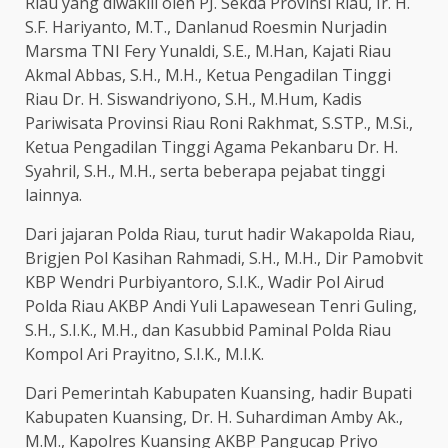
Riau yang diwakili oleh PJ. Sekda Provinsi Riau, Ir. H.
S.F. Hariyanto, M.T., Danlanud Roesmin Nurjadin
Marsma TNI Fery Yunaldi, S.E., M.Han, Kajati Riau
Akmal Abbas, S.H., M.H., Ketua Pengadilan Tinggi
Riau Dr. H. Siswandriyono, S.H., M.Hum, Kadis
Pariwisata Provinsi Riau Roni Rakhmat, S.STP., M.Si.,
Ketua Pengadilan Tinggi Agama Pekanbaru Dr. H.
Syahril, S.H., M.H., serta beberapa pejabat tinggi
lainnya.
Dari jajaran Polda Riau, turut hadir Wakapolda Riau,
Brigjen Pol Kasihan Rahmadi, S.H., M.H., Dir Pamobvit
KBP Wendri Purbiyantoro, S.I.K., Wadir Pol Airud
Polda Riau AKBP Andi Yuli Lapawesean Tenri Guling,
S.H., S.I.K., M.H., dan Kasubbid Paminal Polda Riau
Kompol Ari Prayitno, S.I.K., M.I.K.
Dari Pemerintah Kabupaten Kuansing, hadir Bupati
Kabupaten Kuansing, Dr. H. Suhardiman Amby Ak.,
M.M., Kapolres Kuansing AKBP Pangucap Priyo