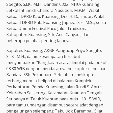
Soegito, S.I.K., M.H., Dandim 0302 INHU/Kuansing
Letkol Inf Emick Chandra Nasution, M.P.M., Wakil
Ketua I DPRD Kab. Kuansing Drs. H. Darmizar, Wakil
Ketua II DPRD Kab. Kuansing Juprizal S.E., M.Si., serta
Ketua Umum Festival Pacu Jalur Tradisional
Kabupaten Kuansing, Sdr. Andi Cahyadi, dan
beberapa pejabat penting lainnya.
Kapolres Kuansing, AKBP Pangucap Priyo Soegito,
S.I.K., M.H., dalam kesempatan tersebut
menyampaikan “Rangkaian acara dimulai pada pukul
08.30 WIB dengan mendaratnya helikopter di helipad
Bandara SSK Pekanbaru. Setelah itu, helikopter
terbang menuju helipad di halaman Komplek
Perkantoran Pemda Kuansing, Jalan Rusdi S. Abrus,
Kelurahan Sei. Jering, Kecamatan Kuantan Tengah.
Setibanya di Teluk Kuantan pada pukul 10.15 WIB,
para tamu undangan disambut secara adat dengan
pengalungan selempang Tekuluok Barembai, Silat