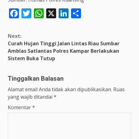
Facebook
Twitter
WhatsApp
X
LinkedIn
Share
Continue
Next:
Reading
Curah Hujan Tinggi Jalan Lintas Riau Sumbar
Amblas Satlantas Polres Kampar Berlakukan
Sistem Buka Tutup
Tinggalkan Balasan
Alamat email Anda tidak akan dipublikasikan.
Ruas
yang wajib ditandai
*
Komentar
*