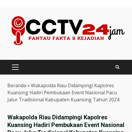
Skip
to
content
PRIMARY
MENU
Beranda
»
Wakapolda Riau Didampingi Kapolres
Kuansing Hadiri Pembukaan Event Nasional Pacu
Jalur Tradisional Kabupaten Kuansing Tahun 2024
Wakapolda Riau Didampingi Kapolres
Kuansing Hadiri Pembukaan Event Nasional