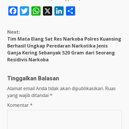
Facebook
Twitter
WhatsApp
X
LinkedIn
Share
Continue
Next:
Reading
Tim Mata Elang Sat Res Narkoba Polres Kuansing
Berhasil Ungkap Peredaran Narkotika Jenis
Ganja Kering Sebanyak 520 Gram dari Seorang
Residivis Narkoba
Tinggalkan Balasan
Alamat email Anda tidak akan dipublikasikan.
Ruas
yang wajib ditandai
*
Komentar
*