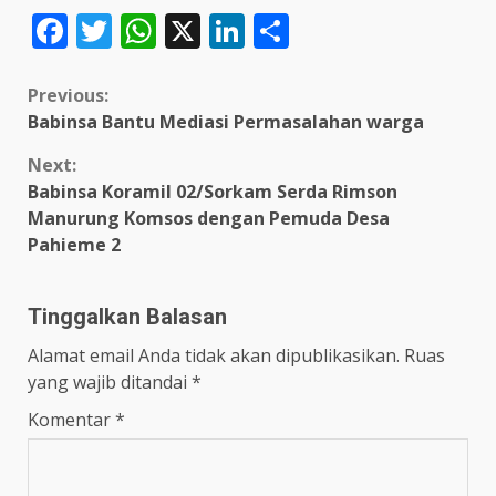
Facebook
Twitter
WhatsApp
X
LinkedIn
Share
Continue
Previous:
Babinsa Bantu Mediasi Permasalahan warga
Reading
Next:
Babinsa Koramil 02/Sorkam Serda Rimson
Manurung Komsos dengan Pemuda Desa
Pahieme 2
Tinggalkan Balasan
Alamat email Anda tidak akan dipublikasikan.
Ruas
yang wajib ditandai
*
Komentar
*