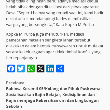
yang tidak diinginkan perlu adanya mediasi kedua
belah pihak dengan difasilitasi dari pihak aparatur
Desa. “Seperti halnya yang terjadi saat ini, kami hadir
di sini untuk mendampingi Kades memfasilitasi
warga yang bersengketa,” Kata Kopka M Purba
Kopka M Purba juga menuturkan, mediasi
pemecahan masalah sengketa lahan tersebut
dilakukan dalam bentuk musyawarah untuk mufakat
secara kekeluargaan agar tidak timbul konflik yang
berkepanjangan.
Facebook
Twitter
WhatsApp
X
LinkedIn
Share
Continue
Previous:
Babinsa Koramil 05/Kolang dan Pihak Puskesmas
Reading
Sosialisasikan Rajin Belajar, Kedisiplinan dan
Rajin menjaga Kebersihan diri dan Lingkungan
Sekolah