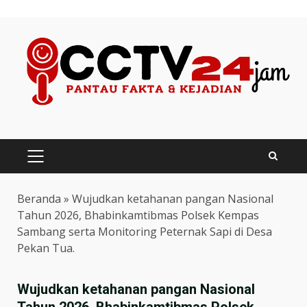
Skip
to
content
PRIMARY
MENU
Beranda
»
Wujudkan ketahanan pangan Nasional
Tahun 2026, Bhabinkamtibmas Polsek Kempas
Sambang serta Monitoring Peternak Sapi di Desa
Pekan Tua.
Wujudkan ketahanan pangan Nasional
Tahun 2026, Bhabinkamtibmas Polsek