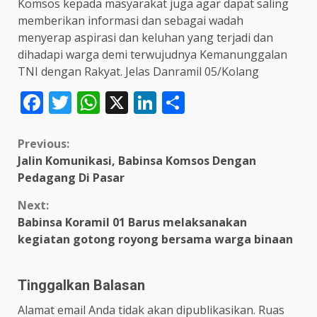
Komsos kepada masyarakat juga agar dapat saling
memberikan informasi dan sebagai wadah
menyerap aspirasi dan keluhan yang terjadi dan
dihadapi warga demi terwujudnya Kemanunggalan
TNI dengan Rakyat. Jelas Danramil 05/Kolang
Facebook
Twitter
WhatsApp
X
LinkedIn
Share
Continue
Previous:
Jalin Komunikasi, Babinsa Komsos Dengan
Reading
Pedagang Di Pasar
Next:
Babinsa Koramil 01 Barus melaksanakan
kegiatan gotong royong bersama warga binaan
Tinggalkan Balasan
Alamat email Anda tidak akan dipublikasikan.
Ruas