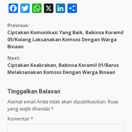
Facebook
Twitter
WhatsApp
X
LinkedIn
Share
Continue
Previous:
Ciptakan Komunikasi Yang Baik, Babinsa Koramil
Reading
05/Kolang Laksanakan Komsos Dengan Warga
Binaan
Next:
Ciptakan Keakraban, Babinsa Koramil 01/Barus
Melaksanakan Komsos Dengan Warga Binaan
Tinggalkan Balasan
Alamat email Anda tidak akan dipublikasikan.
Ruas
yang wajib ditandai
*
Komentar
*