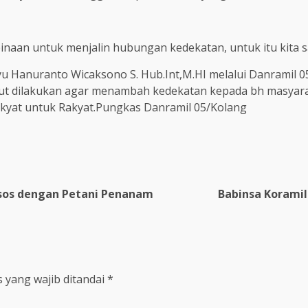
binaan untuk menjalin hubungan kedekatan, untuk itu kita s
yu Hanuranto Wicaksono S. Hub.Int,M.HI melalui Danramil 0
t dilakukan agar menambah kedekatan kepada bh masyaraka
akyat untuk Rakyat.Pungkas Danramil 05/Kolang
msos dengan Petani Penanam
Babinsa Korami
 yang wajib ditandai
*