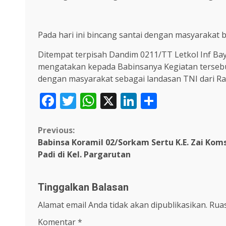
Pada hari ini bincang santai dengan masyarakat 
Ditempat terpisah Dandim 0211/TT Letkol Inf Ba
mengatakan kepada Babinsanya Kegiatan tersebu
dengan masyarakat sebagai landasan TNI dari R
Facebook
Twitter
WhatsApp
X
LinkedIn
Share
Continue
Previous:
Babinsa Koramil 02/Sorkam Sertu K.E. Zai Ko
Reading
Padi di Kel. Pargarutan
Tinggalkan Balasan
Alamat email Anda tidak akan dipublikasikan.
Ruas
Komentar
*