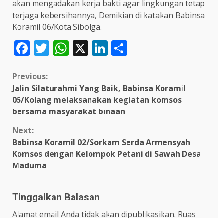
akan mengadakan kerja bakti agar lingkungan tetap
terjaga kebersihannya, Demikian di katakan Babinsa
Koramil 06/Kota Sibolga.
Facebook
Twitter
WhatsApp
X
LinkedIn
Share
Continue
Previous:
Jalin Silaturahmi Yang Baik, Babinsa Koramil
Reading
05/Kolang melaksanakan kegiatan komsos
bersama masyarakat binaan
Next:
Babinsa Koramil 02/Sorkam Serda Armensyah
Komsos dengan Kelompok Petani di Sawah Desa
Maduma
Tinggalkan Balasan
Alamat email Anda tidak akan dipublikasikan.
Ruas