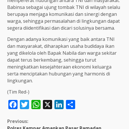
mempererat hubungan antara TNI dan masyarakat.
Babinsa sebagai ujung tombak TNI di wilayah selalu
berupaya menjaga komunikasi dan sinergi dengan
warga, sehingga permasalahan di lingkungan dapat
segera diidentifikasi dan dicari solusinya bersama.
Dengan adanya komunikasi yang baik antara TNI
dan masyarakat, diharapkan usaha budidaya ikan
yang dikelola oleh Bapak Nabila dan warga sekitar
dapat terus berkembang, sehingga turut
meningkatkan kesejahteraan ekonomi keluarga
serta menciptakan hubungan yang harmonis di
lingkungan.
(Tim Red-)
Facebook
Twitter
WhatsApp
X
LinkedIn
Share
Continue
Previous:
Polres Kampar Amankan Pasar Ramadan,