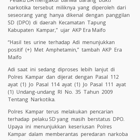
“Pelaku DA mengakui
bahwa
barang
bukti
narkotika
tersebut
miliknya
yang
diperoleh
dari
seseorang
yang
hanya
dikenal
dengan
panggilan
SD
(DPO)
di
daerah
Kecamatan
Tapung
Kabupaten
Kampar,”
ujar
AKP Era Maifo
“Hasil
tes
urine
terhadap
Adi
menunjukkan
positif
(+)
Met
Amphetamin,”
tambah
AKP
Era
Maifo
Adi
saat
ini
sedang
diproses
lebih
lanjut
di
Polres
Kampar
dan
dijerat
dengan
Pasal
112
ayat
(1)
Jo
Pasal
114
ayat
(1)
Jo
Pasal
111
ayat
(1)
Undang-undang
RI
No.
35
Tahun
2009
Tentang
Narkotika.
Polres
Kampar
terus
melakukan
pencarian
terhadap
pelaku SD yang
masih
berstatus
DPO.
Upaya
ini
menunjukkan
keseriusan
Polres
Kampar
dalam
memberantas
peredaran
narkoba