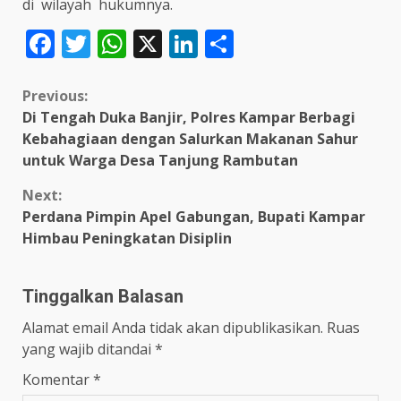
di
wilayah
hukumnya.
Facebook
Twitter
WhatsApp
X
LinkedIn
Share
Continue
Previous:
Di Tengah Duka Banjir, Polres Kampar Berbagi
Reading
Kebahagiaan dengan Salurkan Makanan Sahur
untuk Warga Desa Tanjung Rambutan
Next:
Perdana Pimpin Apel Gabungan, Bupati Kampar
Himbau Peningkatan Disiplin
Tinggalkan Balasan
Alamat email Anda tidak akan dipublikasikan.
Ruas
yang wajib ditandai
*
Komentar
*