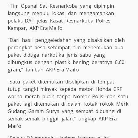
“Tim
Opsnal
Sat
Resnarkoba
yang
dipimpin
langsung
menuju
lokasi
dan
mengamankan
pelaku DA,”
jelas
Kasat
Resnarkoba
Polres
Kampar,
AKP Era Maifo
“Dari
hasil
penggeledahan
yang
disaksikan
oleh
perangkat
desa
setempat,
tim
menemukan
dua
paket
diduga
narkotika
jenis
sabu
yang
dibungkus
dengan
plastik
bening
beratnya
0,60
gram,”
tambah
AKP Era Maifo
“Satu
paket
ditemukan
diselipkan
di
tempat
tutup
tangki
minyak
sepeda
motor
Honda
CRF
warna
merah
putih
tanpa
Nomor
Polisi
dan
satu
paket
lagi
ditemukan
di
dalam
kotak
rokok
Merk
Gudang
Garam
Surya
yang
sempat
dibuang
di
semak-semak
pinggir
jalan,”
ungkap
AKP Era
Maifo