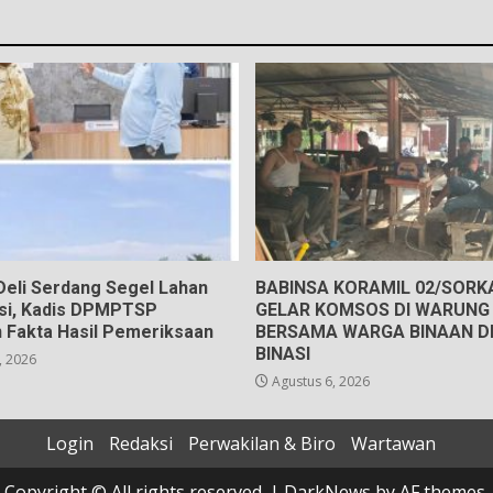
eli Serdang Segel Lahan
BABINSA KORAMIL 02/SOR
gsi, Kadis DPMPTSP
GELAR KOMSOS DI WARUNG 
 Fakta Hasil Pemeriksaan
BERSAMA WARGA BINAAN D
BINASI
, 2026
Agustus 6, 2026
Login
Redaksi
Perwakilan & Biro
Wartawan
Copyright © All rights reserved.
|
DarkNews
by AF themes.