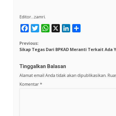
Editor…zamri.
Facebook
Twitter
WhatsApp
X
LinkedIn
Share
Continue
Previous:
Sikap Tegas Dari BPKAD Meranti Terkait Ada 
Reading
Tinggalkan Balasan
Alamat email Anda tidak akan dipublikasikan.
Ruas
Komentar
*