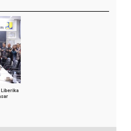
Liberika
asar