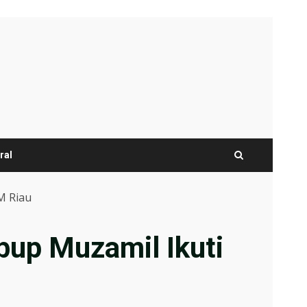
ral
M Riau
bup Muzamil Ikuti