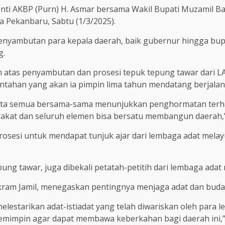
ti AKBP (Purn) H. Asmar bersama Wakil Bupati Muzamil Bah
 Pekanbaru, Sabtu (1/3/2025).
enyambutan para kepala daerah, baik gubernur hingga bupati
g.
atas penyambutan dan prosesi tepuk tepung tawar dari LAM
tahan yang akan ia pimpin lima tahun mendatang berjalan d
kita semua bersama-sama menunjukkan penghormatan terh
kat dan seluruh elemen bisa bersatu membangun daerah,”
sesi untuk mendapat tunjuk ajar dari lembaga adat mela
ng tawar, juga dibekali petatah-petitih dari lembaga adat 
Ikram Jamil, menegaskan pentingnya menjaga adat dan bud
lestarikan adat-istiadat yang telah diwariskan oleh para l
emimpin agar dapat membawa keberkahan bagi daerah ini,”