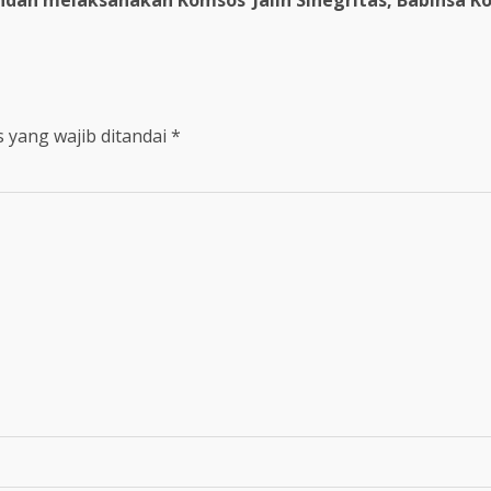
Pandan melaksanakan Komsos
Jalin Sinegritas, Babinsa 
 yang wajib ditandai
*