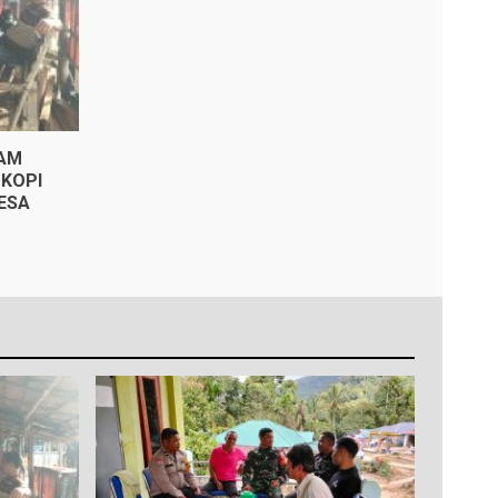
KAM
KOPI
ESA