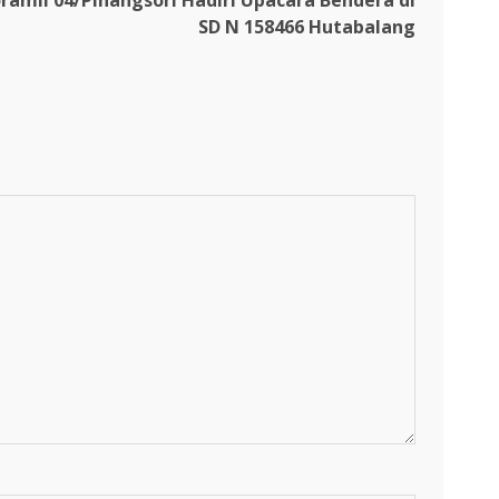
Koramil 04/Pinangsori Hadiri Upacara Bendera di
SD N 158466 Hutabalang