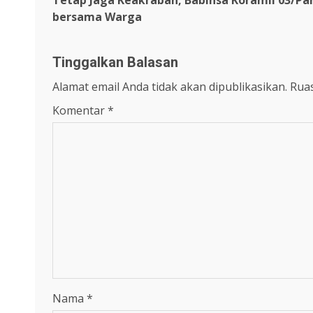
Tetap Jaga Keakraban, Babinsa Koramil 03/
Reading
bersama Warga
Tinggalkan Balasan
Alamat email Anda tidak akan dipublikasikan.
Ruas
Komentar
*
Nama
*