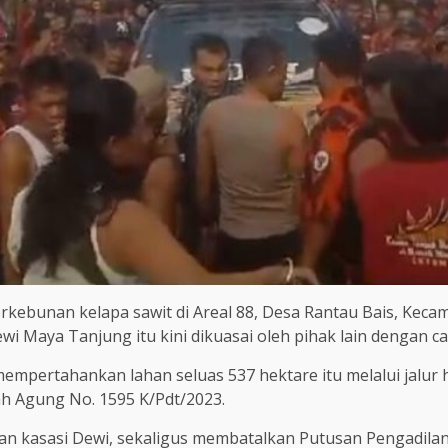
kebunan kelapa sawit di Areal 88, Desa Rantau Bais, Kecam
 Dewi Maya Tanjung itu kini dikuasai oleh pihak lain denga
pertahankan lahan seluas 537 hektare itu melalui jalur hu
 Agung No. 1595 K/Pdt/2023.
n kasasi Dewi, sekaligus membatalkan Putusan Pengadila