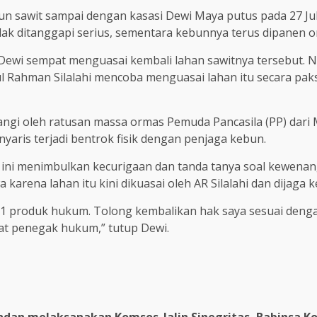
n sawit sampai dengan kasasi Dewi Maya putus pada 27 Jul
k ditanggapi serius, sementara kebunnya terus dipanen or
Dewi sempat menguasai kembali lahan sawitnya tersebut. N
l Rahman Silalahi mencoba menguasai lahan itu secara pak
tangi oleh ratusan massa ormas Pemuda Pancasila (PP) dari
aris terjadi bentrok fisik dengan penjaga kebun.
e ini menimbulkan kecurigaan dan tanda tanya soal kewen
arena lahan itu kini dikuasai oleh AR Silalahi dan dijaga 
n 11 produk hukum. Tolong kembalikan hak saya sesuai d
at penegak hukum,” tutup Dewi.