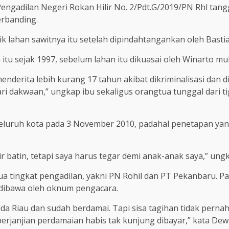
ngadilan Negeri Rokan Hilir No. 2/Pdt.G/2019/PN Rhl tangg
rbanding.
k lahan sawitnya itu setelah dipindahtangankan oleh Bast
itu sejak 1997, sebelum lahan itu dikuasai oleh Winarto mul
nderita lebih kurang 17 tahun akibat dikriminalisasi dan di
ri dakwaan,” ungkap ibu sekaligus orangtua tunggal dari ti
 seluruh kota pada 3 November 2010, padahal penetapan ya
r batin, tetapi saya harus tegar demi anak-anak saya,” ung
ua tingkat pengadilan, yakni PN Rohil dan PT Pekanbaru. Pa
g dibawa oleh oknum pengacara.
da Riau dan sudah berdamai. Tapi sisa tagihan tidak pernah
rjanjian perdamaian habis tak kunjung dibayar,” kata Dewi