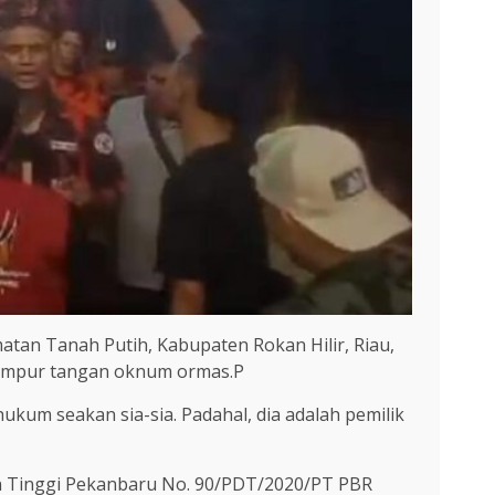
atan Tanah Putih, Kabupaten Rokan Hilir, Riau,
n campur tangan oknum ormas.P
kum seakan sia-sia. Padahal, dia adalah pemilik
n Tinggi Pekanbaru No. 90/PDT/2020/PT PBR