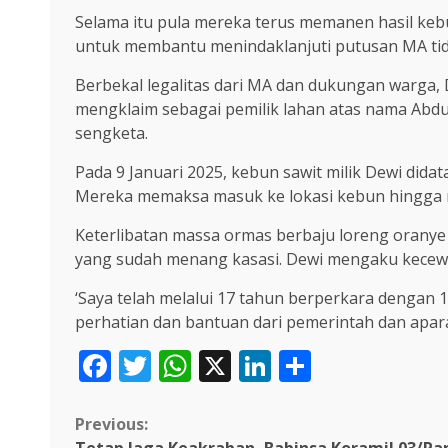
Selama itu pula mereka terus memanen hasil kebu
untuk membantu menindaklanjuti putusan MA tida
Berbekal legalitas dari MA dan dukungan warga, 
mengklaim sebagai pemilik lahan atas nama Abdu
sengketa.
Pada 9 Januari 2025, kebun sawit milik Dewi dida
Mereka memaksa masuk ke lokasi kebun hingga ny
Keterlibatan massa ormas berbaju loreng orany
yang sudah menang kasasi. Dewi mengaku kecewa k
‘Saya telah melalui 17 tahun berperkara denga
perhatian dan bantuan dari pemerintah dan apar
Facebook
Twitter
WhatsApp
X
LinkedIn
Share
Continue
Previous: