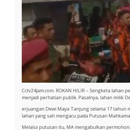
Cctv24jam.com. ROKAN HILIR – Sengketa lahan per
menjadi perhatian publik. Pasalnya, lahan milik
erjuangan Dewi Maya Tanjung selama 17 tahun mem
lahan yang sah mengacu pada Putusan Mahkamah
Melalui putusan itu, MA mengabulkan permohona