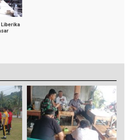
Liberika
asar