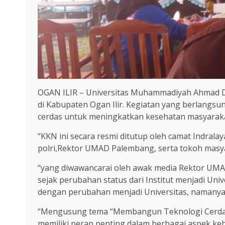
OGAN ILIR – Universitas Muhammadiyah Ahmad D
di Kabupaten Ogan Ilir. Kegiatan yang berlangsu
cerdas untuk meningkatkan kesehatan masyarakat,
“KKN ini secara resmi ditutup oleh camat Indralaya
polri,Rektor UMAD Palembang, serta tokoh masya
“yang diwawancarai oleh awak media Rektor UMAD
sejak perubahan status dari Institut menjadi Un
dengan perubahan menjadi Universitas, namanya
“Mengusung tema “Membangun Teknologi Cerdas
memiliki peran penting dalam berbagai aspek keh