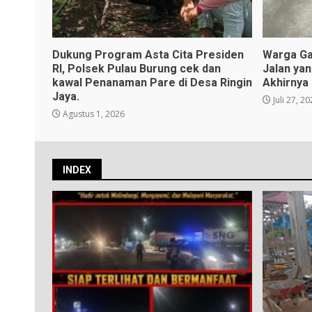
Dukung Program Asta Cita Presiden
Warga Ga
RI, Polsek Pulau Burung cek dan
Jalan ya
kawal Penanaman Pare di Desa Ringin
Akhirnya
Jaya.
Juli 27, 2
Agustus 1, 2026
INDEX