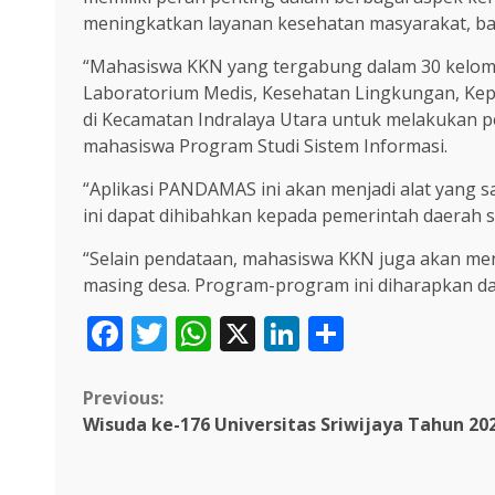
meningkatkan layanan kesehatan masyarakat, bai
“Mahasiswa KKN yang tergabung dalam 30 kelompok
Laboratorium Medis, Kesehatan Lingkungan, Kep
di Kecamatan Indralaya Utara untuk melakukan 
mahasiswa Program Studi Sistem Informasi.
“Aplikasi PANDAMAS ini akan menjadi alat yang
ini dapat dihibahkan kepada pemerintah daerah 
“Selain pendataan, mahasiswa KKN juga akan me
masing desa. Program-program ini diharapkan d
Facebook
Twitter
WhatsApp
X
LinkedIn
Share
Continue
Previous:
Wisuda ke-176 Universitas Sriwijaya Tahun 20
Reading