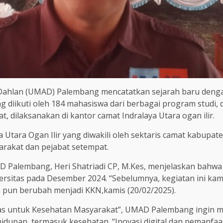
ahlan (UMAD) Palembang mencatatkan sejarah baru dengan
ng diikuti oleh 184 mahasiswa dari berbagai program studi
 dilaksanakan di kantor camat Indralaya Utara ogan ilir.
 Utara Ogan Ilir yang diwakili oleh sektaris camat kabupaten
rakat dan pejabat setempat.
 Palembang, Heri Shatriadi CP, M.Kes, menjelaskan bahwa
iversitas pada Desember 2024. “Sebelumnya, kegiatan ini ka
 pun berubah menjadi KKN,kamis (20/02/2025).
 untuk Kesehatan Masyarakat”, UMAD Palembang ingin me
idupan, termasuk kesehatan. “Inovasi digital dan pemanfaa