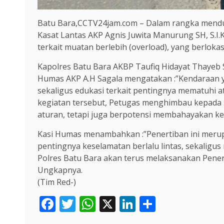
Batu Bara,CCTV24jam.com – Dalam rangka menduk
Kasat Lantas AKP Agnis Juwita Manurung SH, S.I
terkait muatan berlebih (overload), yang berlokas
Kapolres Batu Bara AKBP Taufiq Hidayat Thayeb S
Humas AKP A.H Sagala mengatakan :”Kendaraan ya
sekaligus edukasi terkait pentingnya mematuhi
kegiatan tersebut, Petugas menghimbau kepada s
aturan, tetapi juga berpotensi membahayakan ke
Kasi Humas menambahkan :”Penertiban ini merup
pentingnya keselamatan berlalu lintas, sekaligu
Polres Batu Bara akan terus melaksanakan Penerti
Ungkapnya.
(Tim Red-)
Facebook
Twitter
WhatsApp
X
LinkedIn
Share