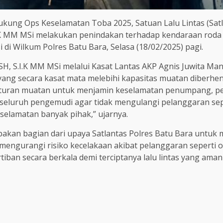
ung Ops Keselamatan Toba 2025, Satuan Lalu Lintas (Sat
.K MM MSi melakukan penindakan terhadap kendaraan roda 
i di Wilkum Polres Batu Bara, Selasa (18/02/2025) pagi.
H, S.I.K MM MSi melalui Kasat Lantas AKP Agnis Juwita Ma
ng secara kasat mata melebihi kapasitas muatan diberhen
 aturan muatan untuk menjamin keselamatan penumpang, pe
eluruh pengemudi agar tidak mengulangi pelanggaran seper
selamatan banyak pihak,” ujarnya.
akan bagian dari upaya Satlantas Polres Batu Bara untuk
s mengurangi risiko kecelakaan akibat pelanggaran seperti 
ban secara berkala demi terciptanya lalu lintas yang aman