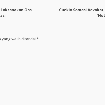
a Laksanakan Ops
Cuekin Somasi Advokat, 
asi
‘No
 yang wajib ditandai
*