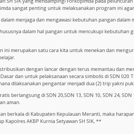
wan SH SIK yang mendampingi Forkopimda pada peluncuran
mda sangat penting untuk melaksanakan program ini agar 
n dalam menjaga dan mengawasi kebutuhan pangan dalam m
susnya dalam hal pangan untuk mencukupi kebutuhan gizi 
n ini merupakan satu cara kita untuk menekan dan mengura
elajar.
istribusikan dengan lancar dengan terus memantau dan m
ah Dasar dan untuk pelaksanaan secara simbolis di SDN 020 
na dilaksanakan pengantar menjadi dua (2) trip yakni puku
ratis berlangsung di SDN 20,SDN 13, SDN 10, SDN 24, SDN
dan aman.
dan berkala di Kabupaten Kepulauan Meranti, maka harapan
up Kapolres AKBP Kurnia Setyawan SH SIK, **