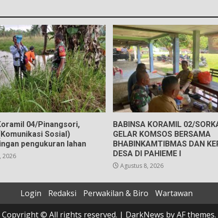
oramil 04/Pinangsori,
BABINSA KORAMIL 02/SOR
Komunikasi Sosial)
GELAR KOMSOS BERSAMA
ngan pengukuran lahan
BHABINKAMTIBMAS DAN KE
DESA DI PAHIEME I
, 2026
Agustus 8, 2026
Login
Redaksi
Perwakilan & Biro
Wartawan
Copyright © All rights reserved.
|
DarkNews
by AF themes.