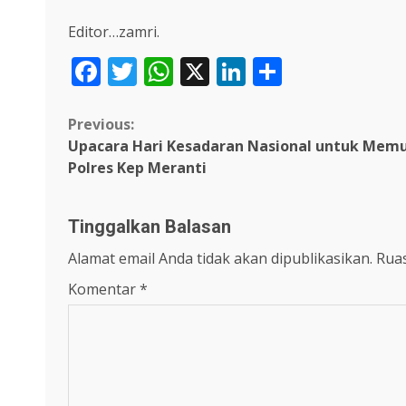
Editor…zamri.
Facebook
Twitter
WhatsApp
X
LinkedIn
Share
Continue
Previous:
Upacara Hari Kesadaran Nasional untuk Memup
Reading
Polres Kep Meranti
Tinggalkan Balasan
Alamat email Anda tidak akan dipublikasikan.
Ruas
Komentar
*