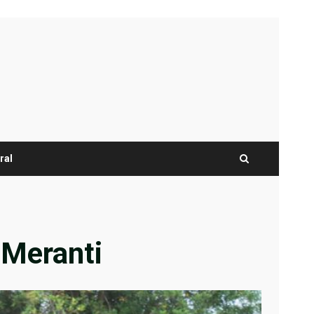
ral
 Meranti