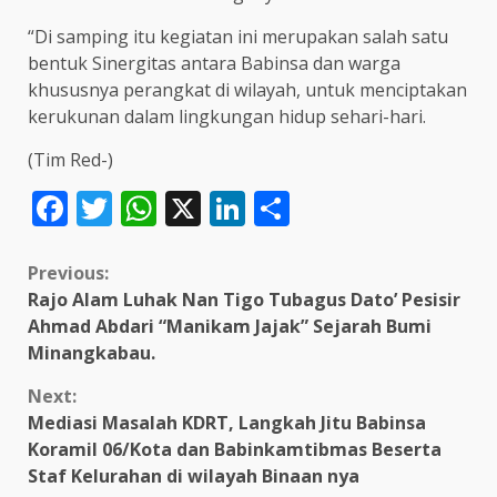
“Di samping itu kegiatan ini merupakan salah satu
bentuk Sinergitas antara Babinsa dan warga
khususnya perangkat di wilayah, untuk menciptakan
kerukunan dalam lingkungan hidup sehari-hari.
(Tim Red-)
Facebook
Twitter
WhatsApp
X
LinkedIn
Share
Continue
Previous:
Rajo Alam Luhak Nan Tigo Tubagus Dato’ Pesisir
Reading
Ahmad Abdari “Manikam Jajak” Sejarah Bumi
Minangkabau.
Next:
Mediasi Masalah KDRT, Langkah Jitu Babinsa
Koramil 06/Kota dan Babinkamtibmas Beserta
Staf Kelurahan di wilayah Binaan nya