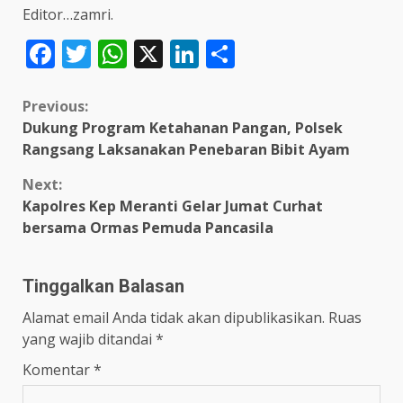
Editor…zamri.
Facebook
Twitter
WhatsApp
X
LinkedIn
Share
Continue
Previous:
Dukung Program Ketahanan Pangan, Polsek
Reading
Rangsang Laksanakan Penebaran Bibit Ayam
Next:
Kapolres Kep Meranti Gelar Jumat Curhat
bersama Ormas Pemuda Pancasila
Tinggalkan Balasan
Alamat email Anda tidak akan dipublikasikan.
Ruas
yang wajib ditandai
*
Komentar
*