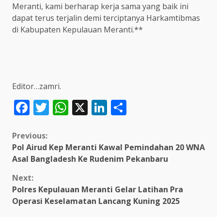
Meranti, kami berharap kerja sama yang baik ini
dapat terus terjalin demi terciptanya Harkamtibmas
di Kabupaten Kepulauan Meranti.**
Editor…zamri.
Facebook
Twitter
WhatsApp
X
LinkedIn
Share
Continue
Previous:
Pol Airud Kep Meranti Kawal Pemindahan 20 WNA
Reading
Asal Bangladesh Ke Rudenim Pekanbaru
Next:
Polres Kepulauan Meranti Gelar Latihan Pra
Operasi Keselamatan Lancang Kuning 2025