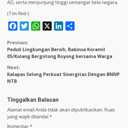
AD, serta menjunjung tinggi semangat bela negara.
(Tim Red-)
Facebook
Twitter
WhatsApp
X
LinkedIn
Share
Continue
Previous:
Peduli Lingkungan Bersih, Babinsa Koramil
Reading
05/Kolang Bergotong Royong bersama Warga
Next:
Kalapas Selong Perkuat Sinergitas Dengan BNNP
NTB
Tinggalkan Balasan
Alamat email Anda tidak akan dipublikasikan.
Ruas
yang wajib ditandai
*
Komentar
*