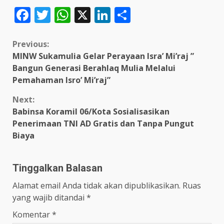
Facebook
Twitter
WhatsApp
X
LinkedIn
Share
Continue
Previous:
MINW Sukamulia Gelar Perayaan Isra’ Mi’raj ”
Reading
Bangun Generasi Berahlaq Mulia Melalui
Pemahaman Isro’ Mi’raj”
Next:
Babinsa Koramil 06/Kota Sosialisasikan
Penerimaan TNI AD Gratis dan Tanpa Pungut
Biaya
Tinggalkan Balasan
Alamat email Anda tidak akan dipublikasikan.
Ruas
yang wajib ditandai
*
Komentar
*