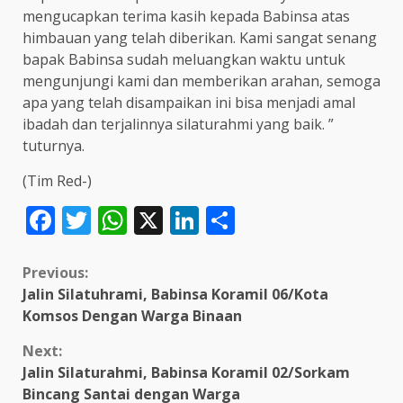
mengucapkan terima kasih kepada Babinsa atas
himbauan yang telah diberikan. Kami sangat senang
bapak Babinsa sudah meluangkan waktu untuk
mengunjungi kami dan memberikan arahan, semoga
apa yang telah disampaikan ini bisa menjadi amal
ibadah dan terjalinnya silaturahmi yang baik. ”
tuturnya.
(Tim Red-)
Facebook
Twitter
WhatsApp
X
LinkedIn
Share
Continue
Previous:
Jalin Silatuhrami, Babinsa Koramil 06/Kota
Reading
Komsos Dengan Warga Binaan
Next:
Jalin Silaturahmi, Babinsa Koramil 02/Sorkam
Bincang Santai dengan Warga