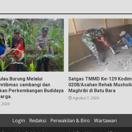
ulau Burung Melalui
Satgas TMMD Ke-129 Kodim
mtibmas sambangi dan
0208/Asahan Rehab Musholla
kan Perkembangan Budidaya
Maghribi di Batu Bara
arga.
Agustus 7, 2026
, 2026
Login
Redaksi
Perwakilan & Biro
Wartawan