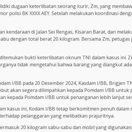
idiki dugaan keterlibatan seorang kurir, Zm, yang memba
r polisi BK XXXX AEY. Setelah melakukan koordinasi denga
n kendaraan di Jalan Sei Rengas, Kisaran Barat, dan melak
-sabu dengan total berat 20 kilogram. Bersama Zm, petuga
k ditemukan bukti keterlibatan oknum TNI dalam kasus ini.
arganya tidak mengetahui bahwa barang yang diangkut adal
odam I/BB pada 20 Desember 2024, Kasdam I/BB, Brigjen TN
sebut akan segera dilimpahkan kepada Pomdam I/BB untuk pe
hkan kepada Pomdam I/BB untuk penanganan lebih lanjut se
alam kasus ini, Kodam I/BB tetap berkomitmen penuh dala
terhadap pelanggaran yang melibatkan prajuritnya.
 termasuk 20 kilogram sabu-sabu dan mobil yang digunakan