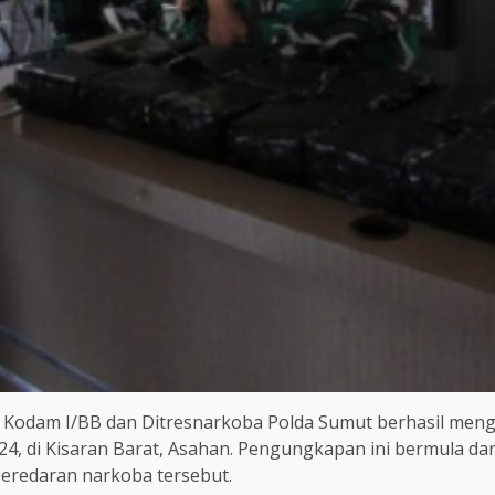
n Kodam I/BB dan Ditresnarkoba Polda Sumut berhasil men
4, di Kisaran Barat, Asahan. Pengungkapan ini bermula da
eredaran narkoba tersebut.