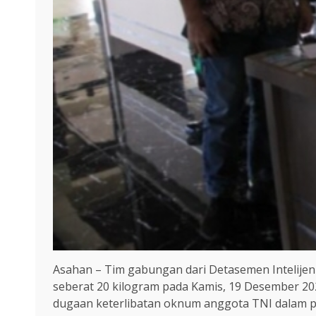
Asahan – Tim gabungan dari Detasemen Intelije
seberat 20 kilogram pada Kamis, 19 Desember 202
dugaan keterlibatan oknum anggota TNI dalam p