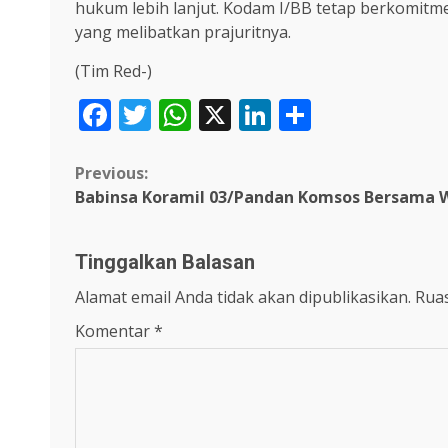
hukum lebih lanjut. Kodam I/BB tetap berkomit
yang melibatkan prajuritnya.
(Tim Red-)
Facebook
Twitter
WhatsApp
X
LinkedIn
Share
Continue
Previous:
Babinsa Koramil 03/Pandan Komsos Bersama 
Reading
Tinggalkan Balasan
Alamat email Anda tidak akan dipublikasikan.
Ruas
Komentar
*