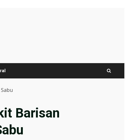
ral
 Sabu
it Barisan
Sabu