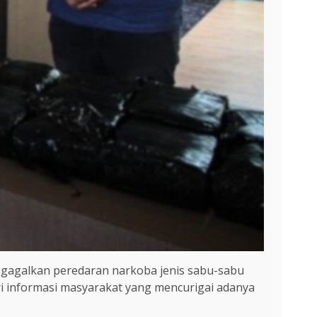
ggagalkan peredaran narkoba jenis sabu-sabu
ri informasi masyarakat yang mencurigai adanya