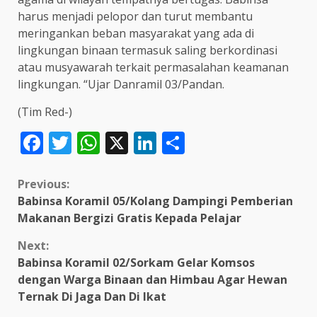
harus menjadi pelopor dan turut membantu
meringankan beban masyarakat yang ada di
lingkungan binaan termasuk saling berkordinasi
atau musyawarah terkait permasalahan keamanan
lingkungan. “Ujar Danramil 03/Pandan.
(Tim Red-)
Facebook
Twitter
WhatsApp
X
LinkedIn
Share
Continue
Previous:
Babinsa Koramil 05/Kolang Dampingi Pemberian
Reading
Makanan Bergizi Gratis Kepada Pelajar
Next:
Babinsa Koramil 02/Sorkam Gelar Komsos
dengan Warga Binaan dan Himbau Agar Hewan
Ternak Di Jaga Dan Di Ikat