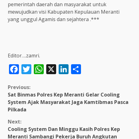
pemerintah daerah dan masyarakat untuk
mewujudkan visi Kabupaten Kepulauan Meranti
yang unggul Agamis dan sejahtera .***
Editor….zamri.
Facebook
Twitter
WhatsApp
X
LinkedIn
Share
Continue
Previous:
Sat Binmas Polres Kep Meranti Gelar Cooling
Reading
System Ajak Masyarakat Jaga Kamtibmas Pasca
Pilkada
Next:
Cooling System Dan Minggu Kasih Polres Kep
Meranti Sambangi Pekerja Buruh Angkutan