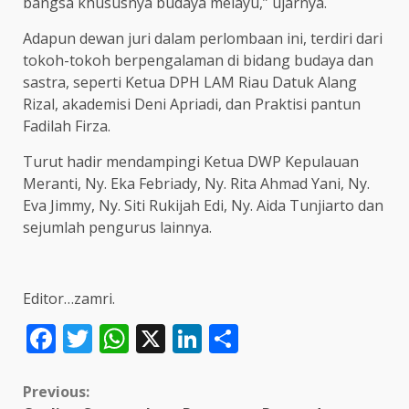
bangsa khususnya budaya melayu,” ujarnya.
Adapun dewan juri dalam perlombaan ini, terdiri dari
tokoh-tokoh berpengalaman di bidang budaya dan
sastra, seperti Ketua DPH LAM Riau Datuk Alang
Rizal, akademisi Deni Apriadi, dan Praktisi pantun
Fadilah Firza.
Turut hadir mendampingi Ketua DWP Kepulauan
Meranti, Ny. Eka Febriady, Ny. Rita Ahmad Yani, Ny.
Eva Jimmy, Ny. Siti Rukijah Edi, Ny. Aida Tunjiarto dan
sejumlah pengurus lainnya.
Editor…zamri.
Facebook
Twitter
WhatsApp
X
LinkedIn
Share
Continue
Previous: