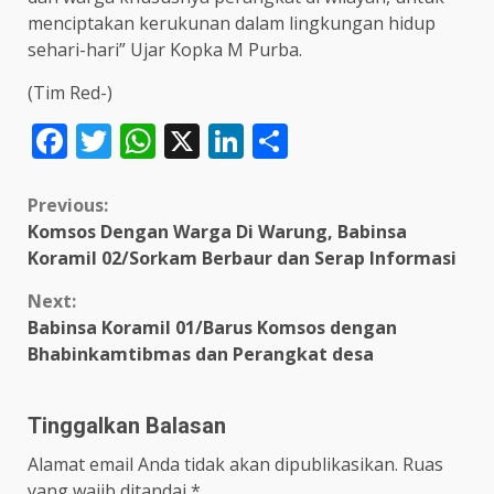
menciptakan kerukunan dalam lingkungan hidup
sehari-hari” Ujar Kopka M Purba.
(Tim Red-)
Facebook
Twitter
WhatsApp
X
LinkedIn
Share
Continue
Previous:
Komsos Dengan Warga Di Warung, Babinsa
Reading
Koramil 02/Sorkam Berbaur dan Serap Informasi
Next:
Babinsa Koramil 01/Barus Komsos dengan
Bhabinkamtibmas dan Perangkat desa
Tinggalkan Balasan
Alamat email Anda tidak akan dipublikasikan.
Ruas
yang wajib ditandai
*