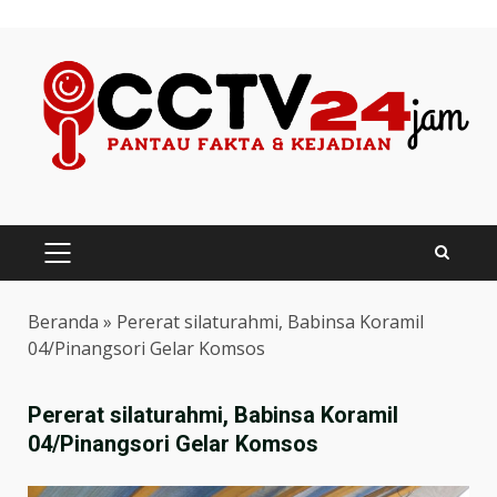
Skip
to
content
PRIMARY
MENU
Beranda
»
Pererat silaturahmi, Babinsa Koramil
04/Pinangsori Gelar Komsos
Pererat silaturahmi, Babinsa Koramil
04/Pinangsori Gelar Komsos