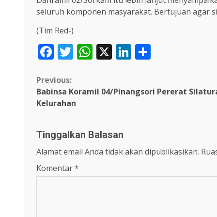
Danramil 02/Sorkam itu lebih lanjut menyampaik
seluruh komponen masyarakat. Bertujuan agar s
(Tim Red-)
Facebook
Twitter
WhatsApp
X
LinkedIn
Share
Continue
Previous:
Babinsa Koramil 04/Pinangsori Pererat Silat
Reading
Kelurahan
Tinggalkan Balasan
Alamat email Anda tidak akan dipublikasikan.
Ruas
Komentar
*