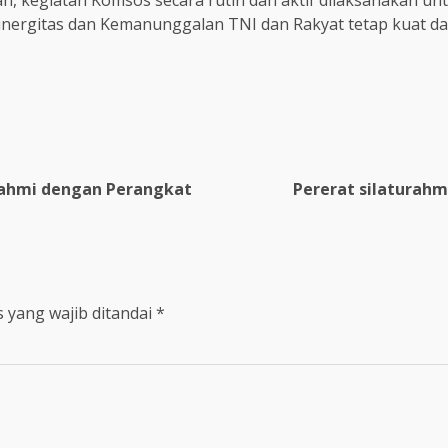
an, kegiatan Komsos secara rutin dan aktif dilaksanakan
inergitas dan Kemanunggalan TNI dan Rakyat tetap kuat da
urahmi dengan Perangkat
Pererat silaturahm
 yang wajib ditandai
*