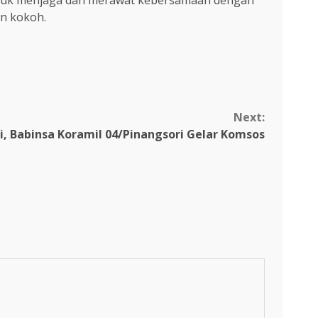
 untuk menjaga dan merawat kebersamaan dengan
n kokoh.
Next:
i, Babinsa Koramil 04/Pinangsori Gelar Komsos