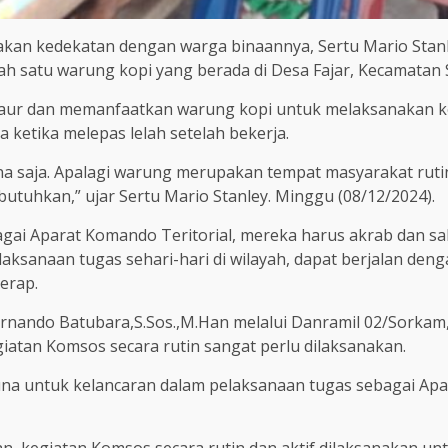
an kedekatan dengan warga binaannya, Sertu Mario Stanl
 salah satu warung kopi yang berada di Desa Fajar, Kecamat
rbaur dan memanfaatkan warung kopi untuk melaksanakan 
etika melepas lelah setelah bekerja.
na saja. Apalagi warung merupakan tempat masyarakat ruti
utuhkan,” ujar Sertu Mario Stanley. Minggu (08/12/2024).
agai Aparat Komando Teritorial, mereka harus akrab dan 
aksanaan tugas sehari-hari di wilayah, dapat berjalan denga
serap.
rnando Batubara,S.Sos.,M.Han melalui Danramil 02/Sorkam
atan Komsos secara rutin sangat perlu dilaksanakan.
na untuk kelancaran dalam pelaksanaan tugas sebagai Apa