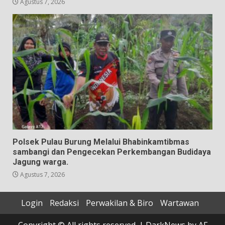
Agustus 7, 2026
Polsek Pulau Burung Melalui Bhabinkamtibmas
sambangi dan Pengecekan Perkembangan Budidaya
Jagung warga.
Agustus 7, 2026
Login
Redaksi
Perwakilan & Biro
Wartawan
Copyright © All rights reserved.
|
DarkNews
by AF