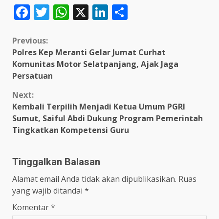
Facebook
Twitter
WhatsApp
X
LinkedIn
Share
Continue
Previous:
Polres Kep Meranti Gelar Jumat Curhat
Reading
Komunitas Motor Selatpanjang, Ajak Jaga
Persatuan
Next:
Kembali Terpilih Menjadi Ketua Umum PGRI
Sumut, Saiful Abdi Dukung Program Pemerintah
Tingkatkan Kompetensi Guru
Tinggalkan Balasan
Alamat email Anda tidak akan dipublikasikan.
Ruas
yang wajib ditandai
*
Komentar
*